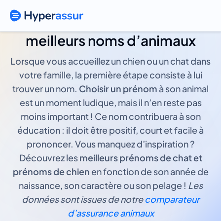
Prénoms de chat et chien : les
meilleurs noms d’animaux
Lorsque vous accueillez un chien ou un chat dans
votre famille, la première étape consiste à lui
trouver un nom.
Choisir un prénom
à son animal
est un moment ludique, mais il n’en reste pas
moins important ! Ce nom contribuera à son
éducation : il doit être positif, court et facile à
prononcer. Vous manquez d’inspiration ?
Découvrez les
meilleurs prénoms de chat et
prénoms de chien
en fonction de son année de
naissance, son caractère ou son pelage !
Les
données sont issues de notre
comparateur
d’assurance animaux