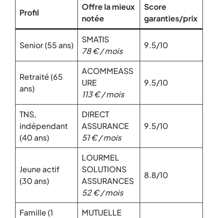
Offre la mieux
Score
Profil
notée
garanties/prix
SMATIS
Senior (55 ans)
9.5/10
78 € / mois
ACOMMEASS
Retraité (65
URE
9.5/10
ans)
113 € / mois
TNS,
DIRECT
indépendant
ASSURANCE
9.5/10
(40 ans)
51 € / mois
LOURMEL
Jeune actif
SOLUTIONS
8.8/10
(30 ans)
ASSURANCES
52 € / mois
Famille (1
MUTUELLE