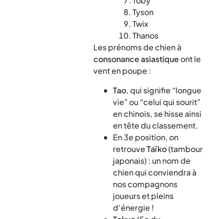
Toby
Tyson
Twix
Thanos
Les prénoms de chien à
consonance asiastique
ont le
vent en poupe :
Tao
, qui signifie “longue
vie” ou “celui qui sourit”
en chinois, se hisse ainsi
en tête du classement.
En 3e position, on
retrouve
Taïko
(tambour
japonais) : un nom de
chien qui conviendra à
nos compagnons
joueurs et pleins
d’énergie !