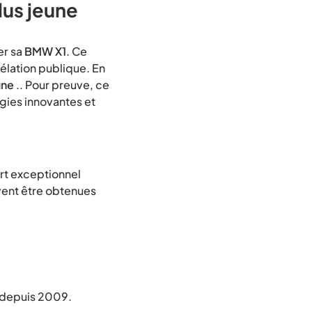
lus jeune
er sa
BMW X1
. Ce
élation publique. En
une
.. Pour preuve, ce
ies innovantes et
ort exceptionnel
vent être obtenues
 depuis 2009.