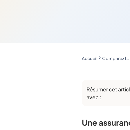
Accueil
Comparez les assurances auto économisez jusqu'à 188€
Résumer cet artic
avec :
Une assuranc