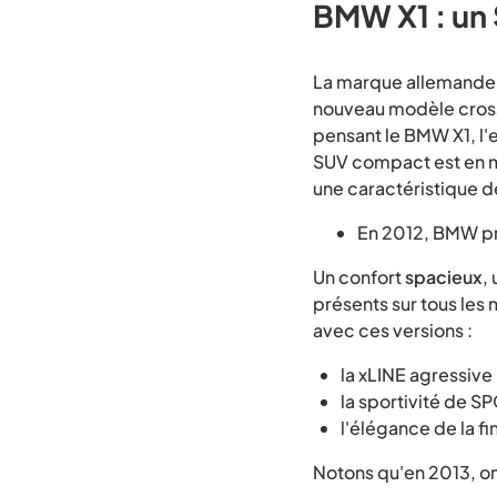
BMW X1 : un 
La marque allemande a
nouveau modèle crosso
pensant le BMW X1, l
SUV compact est en m
une caractéristique de
En 2012, BMW pro
Un confort
spacieux
,
présents sur tous les
avec ces versions :
la xLINE agressive
la sportivité de S
l'élégance de la f
Notons qu'en 2013, o