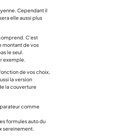
moyenne. Cependant il
era elle aussi plus
 comprend. C'est
e montant de vos
as le seul.
ar exemple.
fonction de vos choix,
ssi la version
de la couverture
comparateur comme
es formules auto du
ix sereinement.