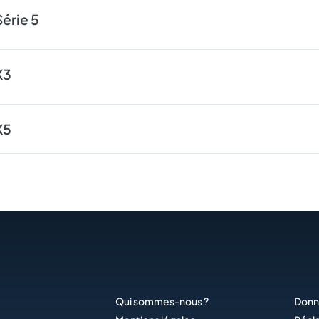
érie 5
X3
X5
Qui sommes-nous ?
Donn