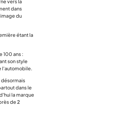
rne vers la
ement dans
l'image du
emière étant la
e 100 ans :
nt son style
 l'automobile.
e désormais
artout dans le
d'hui la marque
 près de
2