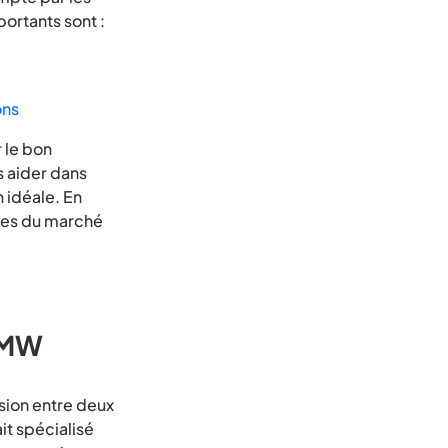
portants sont :
ons
r le bon
s aider dans
n idéale. En
ules du marché
 BMW
usion entre deux
it spécialisé