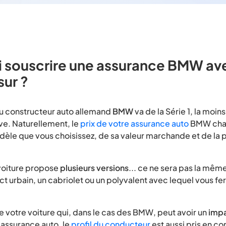
 souscrire une assurance BMW av
ur ?
u constructeur auto allemand
BMW
va de la Série 1, la moins
ve. Naturellement, le
prix de votre assurance auto
BMW cha
dèle que vous choisissez, de sa valeur marchande et de la 
voiture propose
plusieurs versions
... ce ne sera pas la mêm
 urbain, un cabriolet ou un polyvalent avec lequel vous fe
e votre voiture qui, dans le cas des BMW, peut avoir un
impa
e assurance auto, le
profil du conducteur
est aussi pris en c