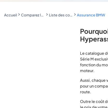
Accueil
Comparez les assurances auto économisez jusqu'à 188€
Liste des constructeurs Automobiles
Assurance BMW
Pourquoi
Hyperass
Le catalogue d
Série M exclusi
fonction du mo
moteur.
Aussi, chaque 
pour un compact
route.
Outre le coût d
le prix de votr