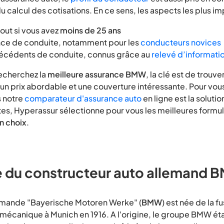
du calcul des cotisations. En ce sens, les aspects les plus im
tout si vous avez
moins de 25 ans
nce de conduite, notamment pour les
conducteurs novices
técédents de conduite, connus grâce au
relevé d’informati
echerchez la
meilleure assurance BMW
, la clé est de trouve
 un prix abordable et une couverture intéressante. Pour vou
 notre
comparateur d'assurance auto
en ligne est la solutio
es, Hyperassur sélectionne pour vous les meilleures form
n choix
.
re du constructeur auto allemand
emande "Bayerische Motoren Werke" (
BMW
) est née de la f
mécanique à Munich en 1916. A l'origine, le groupe BMW éta