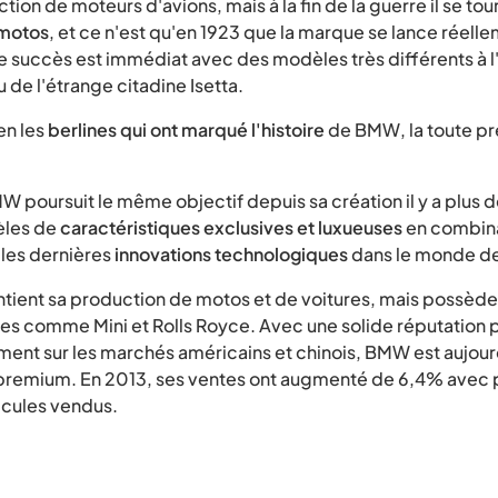
tion de moteurs d'avions, mais à la fin de la guerre il se tou
 motos
, et ce n'est qu'en 1923 que la marque se lance réell
Le succès est immédiat avec des modèles très différents à 
 de l'étrange citadine Isetta.
en les
berlines qui ont marqué l'histoire
de BMW, la toute pr
W poursuit le même objectif depuis sa création il y a plus d
èles de
caractéristiques exclusives et luxueuses
en combina
 les dernières
innovations technologiques
dans le monde de
tient sa production de motos et de voitures, mais possèd
es comme Mini et Rolls Royce. Avec une solide réputation p
nt sur les marchés américains et chinois, BMW est aujour
 premium. En 2013, ses ventes ont augmenté de 6,4% avec
cules vendus.