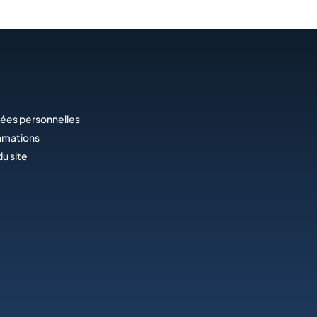
ées personnelles
amations
du site