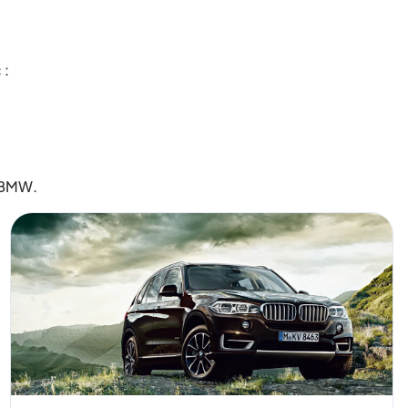
 :
 BMW.