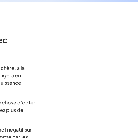
ec
 chère, à la
ngera en
puissance
e chose d’opter
rez plus de
ct négatif
sur
ompte par les