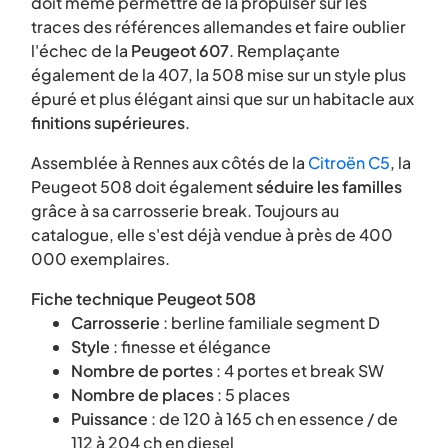
doit même permettre de la propulser sur les
traces des références allemandes et faire oublier
l'échec de la
Peugeot 607
. Remplaçante
également de la 407, la 508 mise sur un style plus
épuré et plus élégant ainsi que sur un habitacle aux
finitions supérieures
.
Assemblée à Rennes aux côtés de la
Citroën C5
, la
Peugeot 508 doit également
séduire les familles
grâce à sa carrosserie break. Toujours au
catalogue, elle s'est déjà vendue à près de 400
000 exemplaires.
Fiche technique Peugeot 508
Carrosserie
: berline familiale segment D
Style
: finesse et élégance
Nombre de portes
: 4 portes et break SW
Nombre de places
: 5 places
Puissance
: de 120 à 165 ch en essence / de
112 à 204 ch en diesel