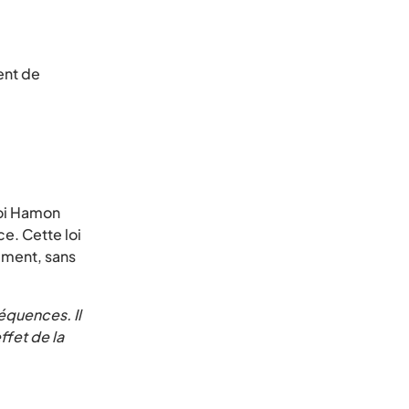
ent de
 loi Hamon
ce. Cette loi
ement, sans
séquences. Il
ffet de la