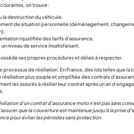
s courantes, on trouve :
u la destruction du véhicule,
ement de situation personnelle (déménagement, changem
n),
tation injustifiée des tarifs d'assurance,
un niveau de service insatisfaisant.
ossède ses propres procédures et délais à respecter.
le processus de résiliation. En France, des lois telles que la
résiliation plus souple et simplifiée des contrats d'assuran
ent les assurés à résilier leur contrat après un an d'engag
s.
résiliation d'un contrat d'assurance moto n'est pas sans con
s'assurer que la couverture est maintenue jusqu'à la prise d'e
nce pour éviter les périodes sans protection.