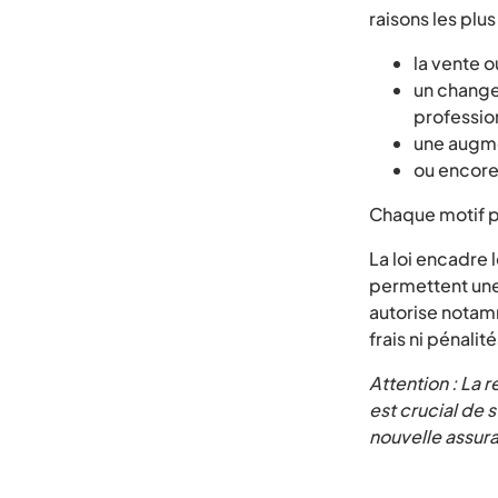
raisons les plu
la vente o
un chang
professio
une augmen
ou encore 
Chaque motif p
La loi encadre 
permettent une 
autorise notamm
frais ni pénalité
Attention : La 
est crucial de 
nouvelle assura