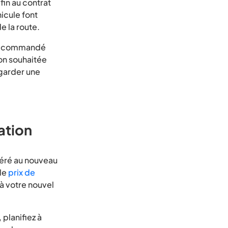
fin au contrat
icule font
e la route.
en recommandé
ion souhaitée
 garder une
ation
féré au nouveau
 le
prix de
à votre nouvel
planifiez à