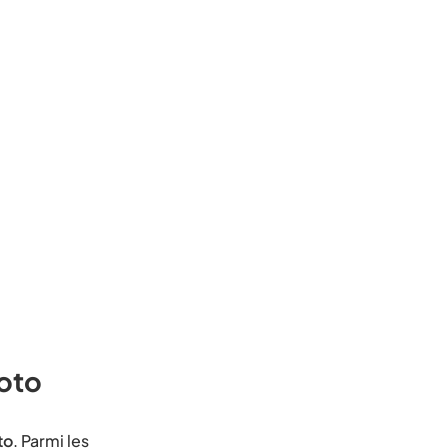
moto
to
. Parmi les