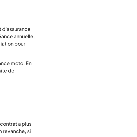
at d'assurance
chéance annuelle
,
liation pour
rance moto. En
mite de
 contrat a plus
En revanche, si