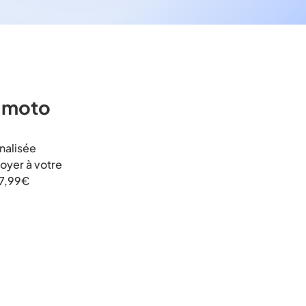
e moto
nnalisée
voyer à votre
 7,99€