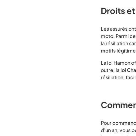
Droits et
Les assurés ont 
moto. Parmi ces
la résiliation sa
motifs légitime
La loi Hamon of
outre, la
loi Cha
résiliation, faci
Comment 
Pour commencer,
d'un an, vous po