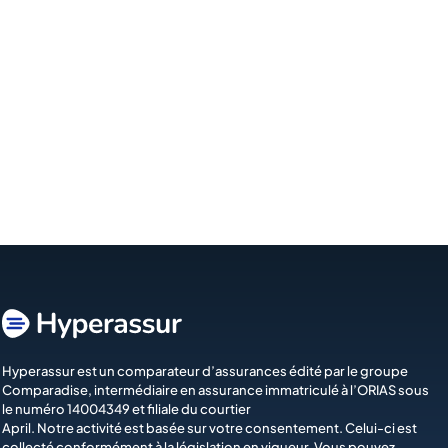
Hyperassur est un comparateur d’assurances édité par le groupe
Comparadise
, intermédiaire en assurance immatriculé à l’ORIAS sous
le numéro 14004349 et filiale du courtier
April
. Notre activité est basée sur votre consentement. Celui-ci est
collecté conformément à la législation en vigueur. Vous pouvez