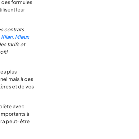
r des formules
ilisent leur
s contrats
,
Klian
,
Mieux
s tarifs et
ofil
ses plus
nel mais à des
tères et de vos
mplète avec
 importants à
era peut-être