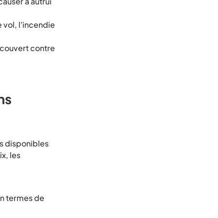
auser à autrui
 vol, l'incendie
s couvert contre
ns
s disponibles
x, les
 en termes de