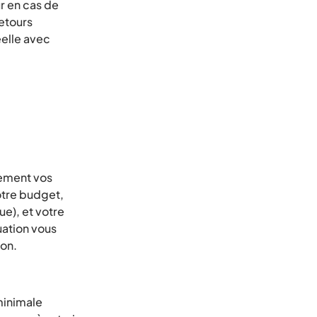
ur en cas de
etours
éelle avec
rement vos
otre budget,
ue), et votre
uation vous
ion.
 minimale