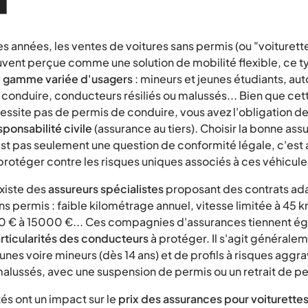
 années, les ventes de voitures sans permis (ou "voiturette
ouvent perçue comme une solution de mobilité flexible, ce t
e
gamme variée d'usagers
: mineurs et jeunes étudiants, au
 conduire, conducteurs résiliés ou malussés... Bien que cet
essite pas de permis de conduire, vous avez l'obligation de 
ponsabilité civile
(assurance au tiers). Choisir la bonne ass
st pas seulement une question de conformité légale, c'est 
rotéger contre les risques uniques associés à ces véhicule
existe des
assureurs spécialistes
proposant des contrats ada
ns permis : faible kilométrage annuel, vitesse limitée à 45 k
 € à 15000 €... Ces compagnies d'assurances tiennent é
rticularités des conducteurs
à protéger. Il s'agit générale
nes voire mineurs (dès 14 ans) et de profils à risques aggr
alussés, avec une suspension de permis ou un retrait de pe
tés ont un impact sur le
prix des assurances pour voiturette