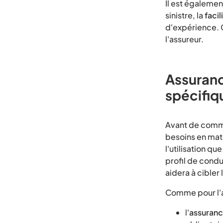
Il est égaleme
sinistre, la
facil
d'expérience. 
l'assureur.
Assuranc
spécifiq
Avant de comme
besoins en mat
l'utilisation q
profil de condu
aidera à cibler
Comme pour l'as
l'
assurance