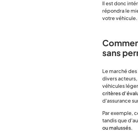
Il est donc int
répondra le mie
votre véhicule
Comment 
sans per
Le marché des 
divers acteurs,
véhicules lége
critères d'éval
d'assurance su
Par exemple, c
tandis que d'a
ou malussés
.