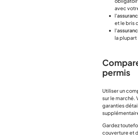
obligatoi
avec votre
l'
assurance
et le bris 
l'
assuranc
la plupar
Comparez
permis
Utiliser un co
sur le marché. 
garanties détai
supplémentaire
Gardez toutefoi
couverture et 