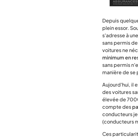
Depuis quelques
plein essor. S
s'adresse à un
sans permis de
voitures ne néc
minimum en res
sans permis n'e
manière de se p
Aujourd'hui, il 
des voitures sa
élevée de 7000
compte des
pa
conducteurs jeu
(conducteurs m
Ces particulari