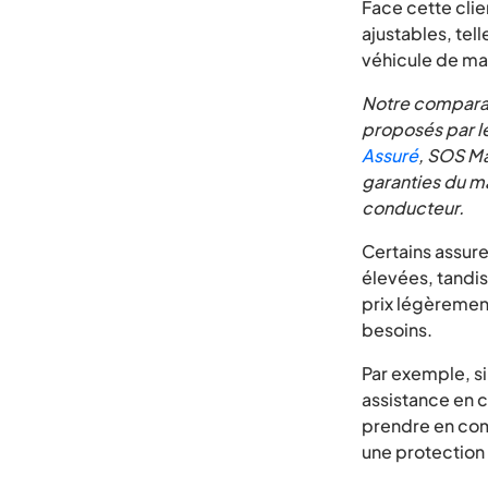
Face cette clie
ajustables, tel
véhicule de ma
Notre comparat
proposés par le
Assuré
, SOS Ma
garanties du m
conducteur.
Certains assure
élevées, tandi
prix légèrement
besoins.
Par exemple, s
assistance en c
prendre en comp
une protection 