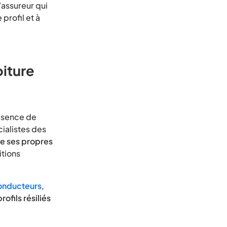
'assureur qui
profil et à
oiture
résence de
ialistes des
 de ses propres
itions
onducteurs
,
profils résiliés