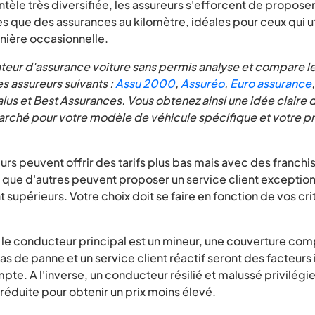
ntèle très diversifiée, les assureurs s'efforcent de propose
les que des assurances au kilomètre, idéales pour ceux qui ut
nière occasionnelle.
eur d'assurance voiture sans permis analyse et compare le
s assureurs suivants :
Assu 2000
,
Assuréo
,
Euro assurance
lus et Best Assurances. Vous obtenez ainsi une idée claire de
arché pour votre modèle de véhicule spécifique et votre pr
urs peuvent offrir des tarifs plus bas mais avec des franchi
s que d'autres peuvent proposer un service client exception
 supérieurs. Votre choix doit se faire en fonction de vos cri
i le conducteur principal est un mineur, une couverture co
as de panne et un service client réactif seront des facteurs
te. A l'inverse, un conducteur résilié et malussé privilégi
réduite pour obtenir un prix moins élevé.