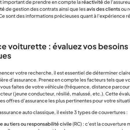
nt important de prendre en compte la
réactivité
de l'assure
ité
de gestion des contrats ainsi que les
avis des clients
ou r
Ce sont des informations précieuses quant à l'expérience r
e voiturette : évaluez vos besoins
ues
ncer votre recherche, il est essentiel de déterminer clai
ière d'assurance. Prenez en compte les facteurs tels que v
ue vous faites de votre véhicule (fréquence, distance parcour
cteur (jeune conducteur, résilié, malussé, etc.). Cette éval
 les offres d'assurance les plus pertinentes pour votre situat
surance auto classique, il existe 3 types de couvertures :
 au tiers ou responsabilité civile
(RC) : c'est la couverture