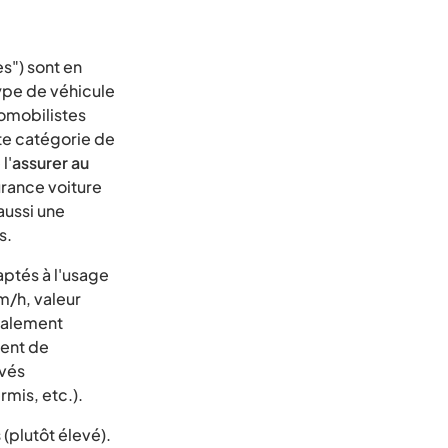
s") sont en
ype de véhicule
tomobilistes
te catégorie de
l'
assurer au
urance voiture
aussi une
s.
ptés à l'usage
m/h, valeur
galement
ment de
avés
rmis, etc.).
s
(plutôt élevé).