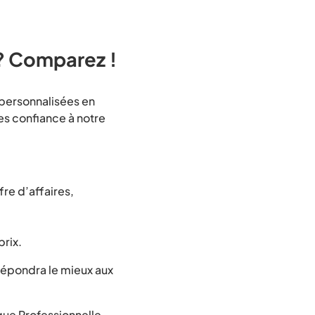
? Comparez !
 personnalisées en
tes confiance à notre
fre d’affaires,
rix.
 répondra le mieux aux
sque Professionnelle