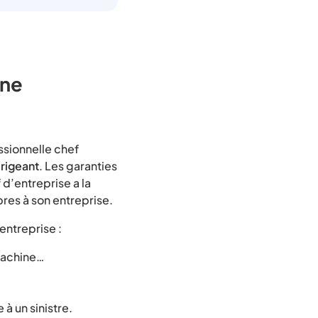
une
ssionnelle chef
irigeant
. Les garanties
 d’entreprise a la
pres à son entreprise.
entreprise :
 machine…
 à un sinistre.