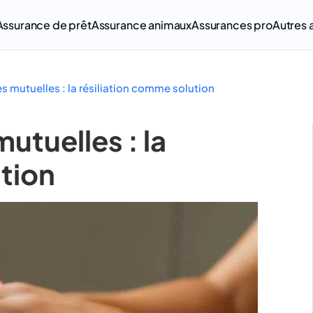
Assurance de prêt
Assurance animaux
Assurances pro
Autres 
s mutuelles : la résiliation comme solution
utuelles : la
ution