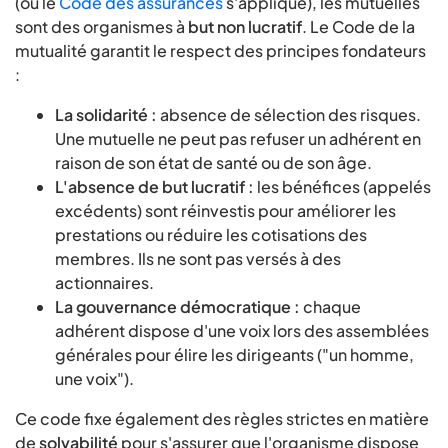
(où le
Code des assurances
s'applique), les mutuelles
sont des organismes à
but non lucratif
. Le Code de la
mutualité garantit le respect des principes fondateurs
:
La solidarité :
absence de sélection des risques.
Une mutuelle ne peut pas refuser un adhérent en
raison de son état de santé ou de son âge.
L'absence de but lucratif :
les bénéfices (appelés
excédents) sont réinvestis pour améliorer les
prestations ou réduire les cotisations des
membres. Ils ne sont pas versés à des
actionnaires.
La gouvernance démocratique :
chaque
adhérent dispose d'une voix lors des assemblées
générales pour élire les dirigeants ("un homme,
une voix").
Ce code fixe également des règles strictes en matière
de
solvabilité
pour s'assurer que l'organisme dispose