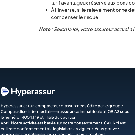
tarif avantageux réservé aux bons c
À l'inverse, si le relevé mentionne d
compenser le risque.
Note : Selon la loi, votre assureur actuel
Hyperassur est un comparateur d’assurances édité par le groupe
Comparadise
, intermédiaire en assurance immatriculé à l’ORIAS sous
le numéro 14004349 et filiale du courtier
April
. Notre activité est basée sur votre consentement. Celui-ci est
collecté conformément à la législation en vigueur. Vous pouvez
retirer ce consentement ou supprimer vos informations