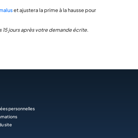
malus
et ajustera la prime à la hausse pour
us 15 jours après votre demande écrite.
ées personnelles
amations
du site