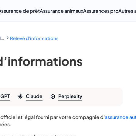
Assurance de prêt
Assurance animaux
Assurances pro
Autres 
Lexique de l'assurance
Relevé d'informations
d’informations
tGPT
Claude
Perplexity
fficiel et légal fourni par votre compagnie d'
assurance au
nées.