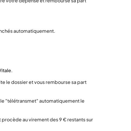
stre votre dépense et rembourse sa part
enchés automatiquement.
Vitale
.
te le dossier et vous rembourse sa part
le "télétransmet" automatiquement le
et procède au virement des 9 € restants sur