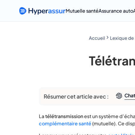
Mutuelle santé
Assurance auto
Accueil
Télétra
Cha
Résumer cet article avec :
La
télétransmission
est un système d’échan
complémentaire santé
(mutuelle). Ce dis