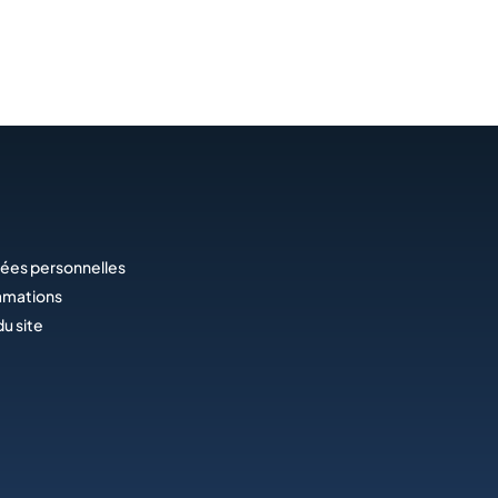
ées personnelles
amations
du site