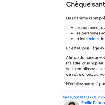
Chèque sant
Des
barèmes sont pr
les personnes de
les personnes âg
et les
seniors
de 
En effet, plus l'âge a
Afin de demander votr
Maladie
, d'un
hôpital
,
vous remplissez les c
de votre choix
, qui v
N'oubliez pas qu'à par
Mis à jour le
03 / 08 / 26
Emilie Rapop