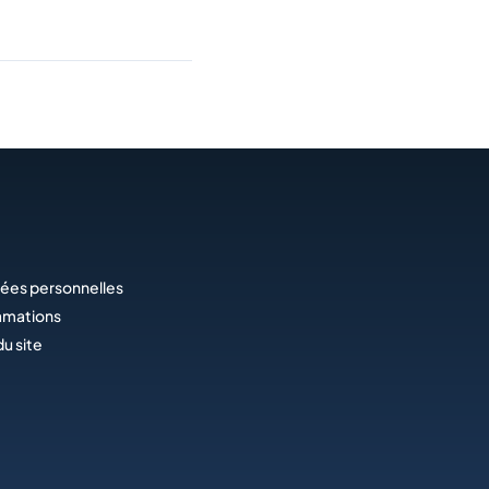
ées personnelles
amations
du site