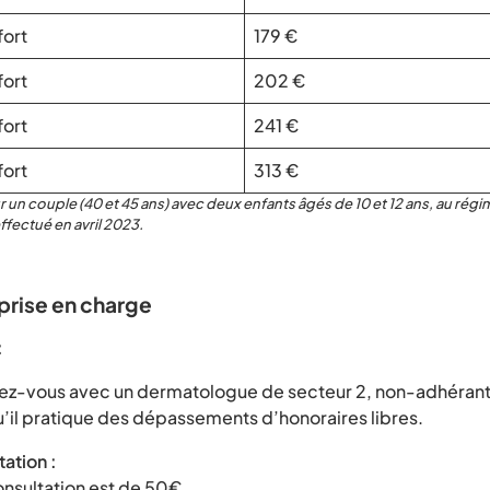
fort
179 €
fort
202 €
fort
241 €
fort
313 €
r un couple (40 et 45 ans) avec deux enfants âgés de 10 et 12 ans, au régi
effectué en avril 2023.
prise en charge
:
ez-vous avec un dermatologue de secteur 2, non-adhérant
u’il pratique des dépassements d’honoraires libres.
tation :
onsultation est de 50€.