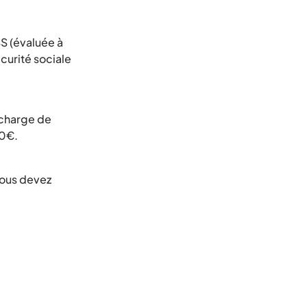
S (évaluée à
écurité sociale
n charge de
40€.
vous devez