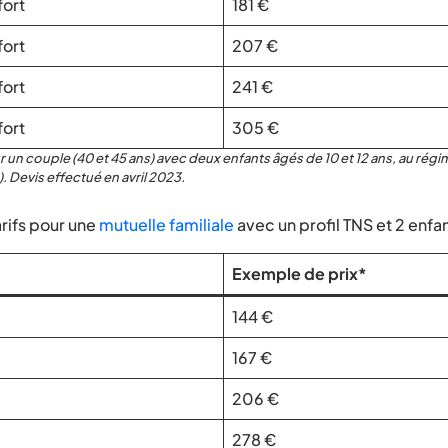
fort
181 €
fort
207 €
fort
241 €
fort
305 €
r un couple (40 et 45 ans) avec deux enfants âgés de 10 et 12 ans, au régi
1). Devis effectué en avril 2023.
rifs pour une
mutuelle familiale
avec un profil TNS et 2 enfan
Exemple de prix*
144 €
167 €
206 €
278 €