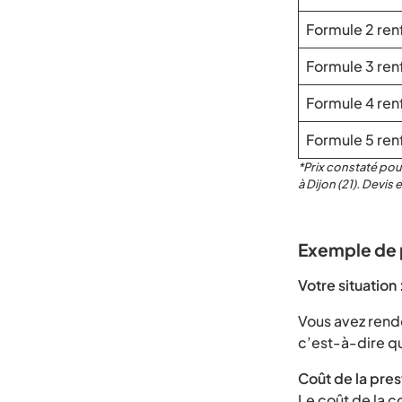
Formule 2 ren
Formule 3 ren
Formule 4 ren
Formule 5 ren
*Prix constaté pou
à Dijon (21). Devis 
Exemple de 
Votre situation 
Vous avez rend
c’est-à-dire q
Coût de la pres
Le coût de la c