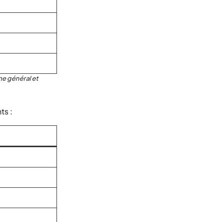
me général et
ts :