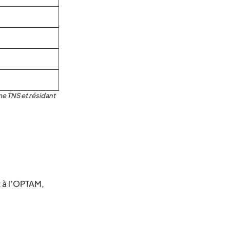
me TNS et résidant
 à l’OPTAM,