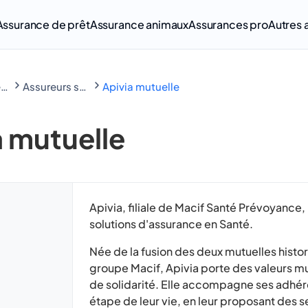
Assurance de prêt
Assurance animaux
Assurances pro
Autres 
Comparateur mutuelle santé : votre devis gratuit en 2 min
Assureurs santé & Mutuelles
Apivia mutuelle
a mutuelle
Apivia, filiale de Macif Santé Prévoyance
solutions d'assurance en Santé.
Née de la fusion des deux mutuelles histo
groupe Macif, Apivia porte des valeurs mu
de solidarité. Elle accompagne ses adhé
étape de leur vie, en leur proposant des s