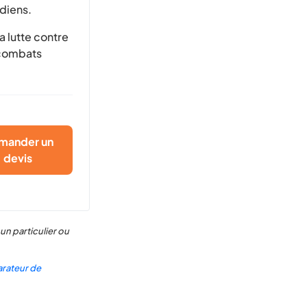
idiens.
a lutte contre
 combats
mander un
devis
un particulier ou
rateur de