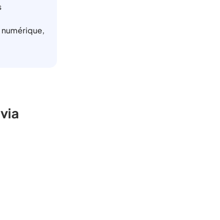
s
t numérique,
via