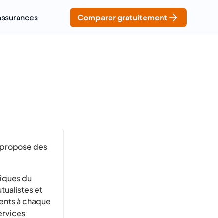
assurances
Comparer gratuitement
, propose des
riques du
tualistes et
rents à chaque
ervices