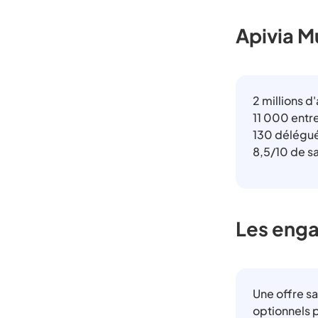
Apivia M
2 millions d
11 000 entr
130 délégu
8,5/10 de sa
Les enga
Une offre s
optionnels 