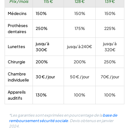
Prix / mois
115 €
128 €
139 €
Médecins
150%
150%
150%
Prothèses
250%
175%
225%
dentaires
jusqu'à
jusqu'à
Lunettes
jusqu'à 240€
300€
320€
Chirurgie
200%
200%
250%
Chambre
30 € / jour
50 € / jour
70€ / jour
individuelle
Appareils
130%
100%
100%
auditifs
*Les garanties sont exprimées en pourcentage de la
base de
remboursement sécurité sociale
. Devis obtenus en janvier
2024.