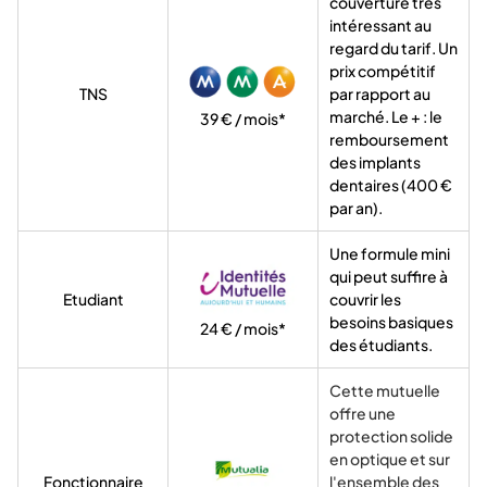
couverture très
intéressant au
regard du tarif. Un
prix compétitif
TNS
par rapport au
marché. Le + : le
39 € / mois*
remboursement
des implants
dentaires (400 €
par an).
Une formule mini
qui peut suffire à
Etudiant
couvrir les
besoins basiques
24 € / mois*
des étudiants.
Cette mutuelle
offre une
protection solide
en optique et sur
Fonctionnaire
l'ensemble des