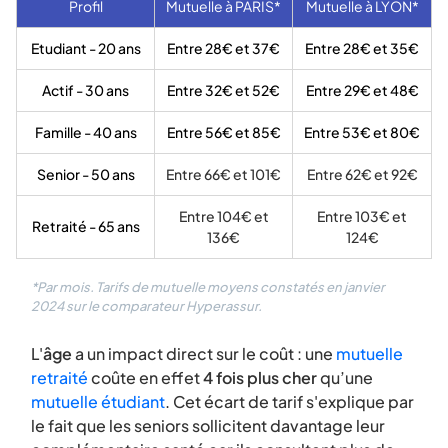
Profil
Mutuelle à PARIS*
Mutuelle à LYON*
Etudiant - 20 ans
Entre 28€ et 37€
Entre 28€ et 35€
Actif - 30 ans
Entre 32€ et 52€
Entre 29€ et 48€
Famille - 40 ans
Entre 56€ et 85€
Entre 53€ et 80€
Senior - 50 ans
Entre 66€ et 101€
Entre 62€ et 92€
Entre 104€ et
Entre 103€ et
Retraité - 65 ans
136€
124€
*Par mois. Tarifs de mutuelle moyens constatés en janvier
2024 sur le comparateur Hyperassur.
L'
âge
a un impact direct sur le coût : une
mutuelle
retraité
coûte en effet
4 fois plus cher
qu’une
mutuelle étudiant
. Cet écart de tarif s'explique par
le fait que les seniors sollicitent davantage leur