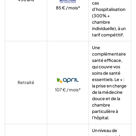
cas
85 € / mois*
d'hospitalisation
(300% +
chambre
individuelle), à un
tarif compétitif.
Une
complémentaire
santé efficace,
qui couvre vos
soins de santé
essentiels. Le + :
Retraité
la prise en charge
107 € / mois*
de la médecine
douce et de la
chambre
particulière à
l'hôpital.
Un niveau de