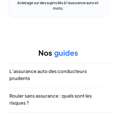
éclairage sur des sujets liés à l'assurance auto et
moto.
Nos
guides
L’assurance auto des conducteurs
prudents
Rouler sans assurance : quels sont les
risques ?