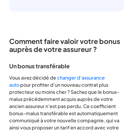
Comment faire valoir votre bonus
auprès de votre assureur ?
Un bonus transférable
Vous avez décidé de
changer d’assurance
auto
pour profiter d’un nouveau contrat plus
protecteur ou moins cher ? Sachez que le bonus-
malus précédemment acquis auprès de votre
ancien assureur n’est pas perdu. Ce coefficient
bonus-malus transférable est automatiquement
communiqué à votre nouvelle compagnie, qui va
ainsi vous proposer un tarif en accord avec votre