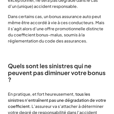
exceptionnel, ne sera pas dégradé dans le cas
d’un (unique) accident responsable.
Dans certains cas, un bonus assurance auto peut
même être accordé à vie à ces conducteurs. Mais
il s’agit alors d’une offre promotionnelle distincte
du coefficient bonus-malus, soumis à la
réglementation du code des assurances.
Quels sont les sinistres qui ne
peuvent pas diminuer votre bonus
?
En pratique, et fort heureusement,
tous les
sinistres n’entraînent pas une dégradation de votre
coefficient
. L’assureur va s’attacher à déterminer
votre degré de responsabilité dans l’accident