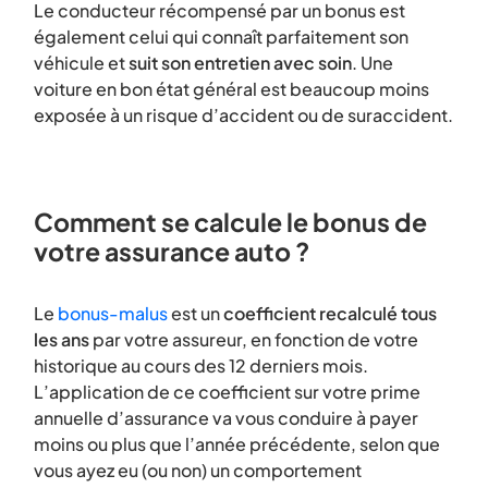
Le conducteur récompensé par un bonus est
également celui qui connaît parfaitement son
véhicule et
suit son entretien avec soin
. Une
voiture en bon état général est beaucoup moins
exposée à un risque d’accident ou de suraccident.
Comment se calcule le bonus de
votre assurance auto ?
Le
bonus-malus
est un
coefficient recalculé tous
les ans
par votre assureur, en fonction de votre
historique au cours des 12 derniers mois.
L’application de ce coefficient sur votre prime
annuelle d’assurance va vous conduire à payer
moins ou plus que l’année précédente, selon que
vous ayez eu (ou non) un comportement