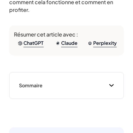
comment cela fonctionne et comment en
profiter.
Résumer cet article avec :
ChatGPT
Claude
Perplexity
Sommaire