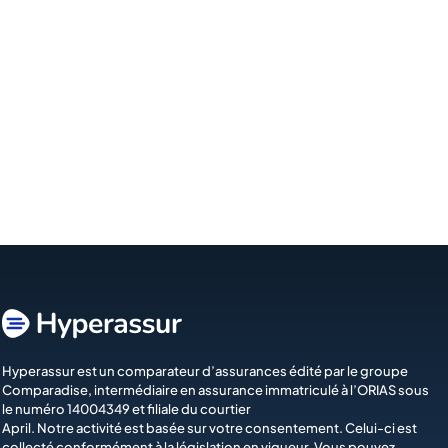
Hyperassur est un comparateur d’assurances édité par le groupe
Comparadise
, intermédiaire en assurance immatriculé à l’ORIAS sous
le numéro 14004349 et filiale du courtier
April
. Notre activité est basée sur votre consentement. Celui-ci est
collecté conformément à la législation en vigueur. Vous pouvez