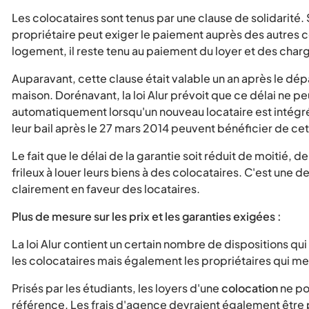
Les colocataires sont tenus par une clause de solidarité. 
propriétaire peut exiger le paiement auprès des autres col
logement, il reste tenu au paiement du loyer et des char
Auparavant, cette clause était valable un an après le dé
maison. Dorénavant, la loi Alur prévoit que ce délai ne pe
automatiquement lorsqu'un nouveau locataire est intégré à
leur bail après le 27 mars 2014 peuvent bénéficier de cet
Le fait que le délai de la garantie soit réduit de moitié, d
frileux à louer leurs biens à des colocataires. C'est u
clairement en faveur des locataires.
Plus de mesure sur les prix et les garanties exigées :
La loi Alur contient un certain nombre de dispositions qui
les colocataires mais également les propriétaires qui me
Prisés par les étudiants, les loyers d'une
colocation
ne po
référence. Les frais d'agence devraient également être 