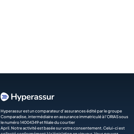
Hyperassur est un comparateur d’assurances édité par le groupe
Comparadise
, intermédiaire en assurance immatriculé à l’ORIAS sous
le numéro 14004349 et filiale du courtier
April
. Notre activité est basée sur votre consentement. Celui-ci est
collecté conformément à la législation en vigueur. Vous pouvez