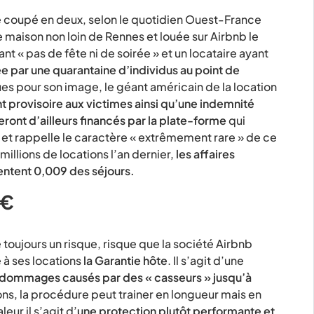
pé coupé en deux, selon le quotidien Ouest-France
ne maison non loin de Rennes et louée sur Airbnb le
 « pas de fête ni de soirée » et un locataire ayant
e par une quarantaine d’individus au point de
es pour son image, le géant américain de la location
 provisoire aux victimes ainsi qu’une indemnité
seront d’ailleurs financés par la plate-forme
qui
 et rappelle le caractère « extrêmement rare » de ce
millions de locations l’an dernier,
les affaires
sentent 0,009 des séjours.
 €
oujours un risque, risque que la société Airbnb
à ses locations
la Garantie hôte
. Il s’agit d’une
s dommages causés par des « casseurs » jusqu’à
s, la procédure peut trainer en longueur mais en
ur il s’agit d’
une protection plutôt performante et