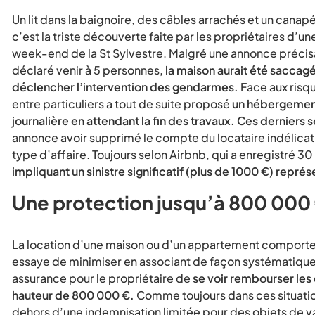
Un lit dans la baignoire, des câbles arrachés et un cana
c’est la triste découverte faite par les propriétaires d’u
week-end de la St Sylvestre. Malgré une annonce précisant
déclaré venir à 5 personnes,
la maison aurait été saccagé
déclencher l’intervention des gendarmes.
Face aux risqu
entre particuliers a tout de suite proposé
un hébergement
journalière en attendant la fin des travaux. Ces derniers 
annonce avoir supprimé le compte du locataire indélicat
type d’affaire. Toujours selon Airbnb, qui a enregistré 30 
impliquant un sinistre significatif (plus de 1000 €) repré
Une protection jusqu’à 800 000
La location d’une maison ou d’un appartement comporte t
essaye de minimiser en associant de façon systématique 
assurance pour le propriétaire de
se voir rembourser le
hauteur de 800 000 €.
Comme toujours dans ces situation
dehors d’une indemnisation limitée pour des objets de vale