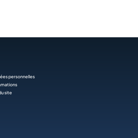
ées personnelles
amations
du site