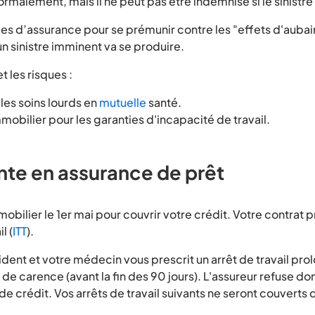
rmalement, mais il ne peut pas être indemnisé si le sinistre 
ies d’assurance pour se prémunir contre les "effets d'auba
un sinistre imminent va se produire.
t les risques :
les soins lourds en
mutuelle
santé.
mobilier pour les garanties d'incapacité de travail.
ente en assurance de prêt
bilier le 1er mai pour couvrir votre crédit. Votre contrat p
l (
ITT
).
cident et votre médecin vous prescrit un arrêt de travail pro
 de carence (avant la fin des 90 jours). L'assureur refuse d
rédit. Vos arrêts de travail suivants ne seront couverts qu'à