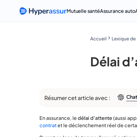
Mutuelle santé
Assurance auto
Accueil
Délai d
Cha
Résumer cet article avec :
En assurance, le
délai d'attente
(aussi ap
contrat
et le déclenchement réel de certa