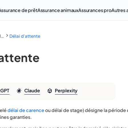
Assurance de prêt
Assurance animaux
Assurances pro
Autres 
Lexique de l'assurance
Délai d'attente
’attente
tGPT
Claude
Perplexity
pelé
délai de carence
ou délai de stage) désigne la période 
ines garanties.