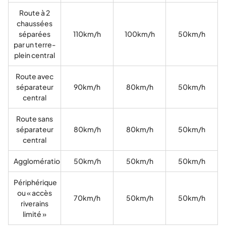
Route à 2
chaussées
séparées
110km/h
100km/h
50km/h
par un terre-
plein central
Route avec
séparateur
90km/h
80km/h
50km/h
central
Route sans
séparateur
80km/h
80km/h
50km/h
central
Agglomération
50km/h
50km/h
50km/h
Périphérique
ou « accès
70km/h
50km/h
50km/h
riverains
limité »