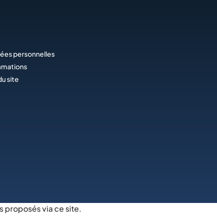
ées personnelles
amations
du site
s proposés via ce site.