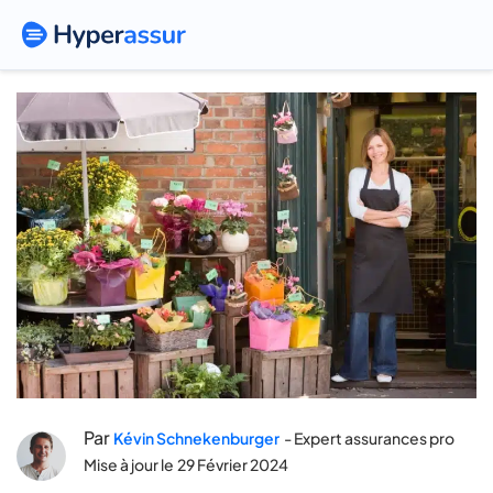
Les nouvelles modalités pour
résilier un bail commercial
Par
Kévin Schnekenburger
- Expert assurances pro
Mise à jour le
29 Février 2024