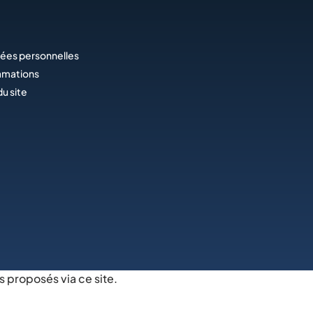
ées personnelles
amations
du site
s proposés via ce site.