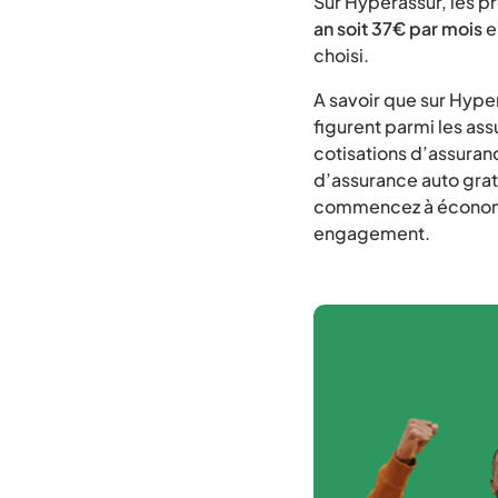
Sur Hyperassur, les p
an soit 37€ par mois
e
choisi.
A savoir que sur Hype
figurent parmi les as
cotisations d’assuran
d’assurance auto grat
commencez à économis
engagement.