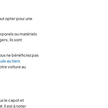
aut opter pour une
rporels ou matériels
ers, ils sont
ous ne bénéficiez pas
ule au tiers
otre voiture au
s le capot et
nt
. Il est à noter