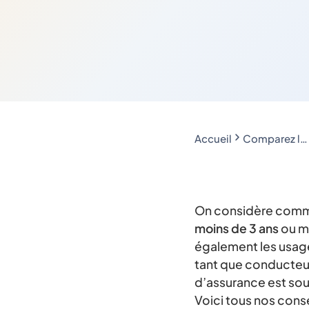
Accueil
Comparez les assurances auto économisez jusqu'à 188€
On considère com
moins de 3 ans
ou m
également les usage
tant que conducteur
d’assurance est sou
Voici tous nos cons