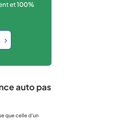
ent et
100%
ance auto pas
se que celle d'un