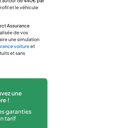
nt autour de
440€ par
fil et le véhicule
ect Assurance
alisée de vos
aire une simulation
rance voiture
et
uits et sans
uvez une
re !
es garanties
n tarif