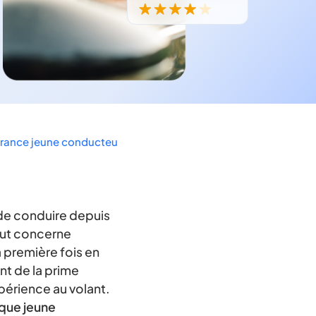
ance jeune conducteur pas chère ?
 de conduire depuis
tut concerne
 première fois en
nt de la prime
périence au volant.
 que jeune