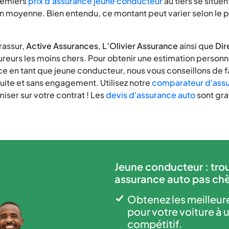
remiers
prix d'assurance jeune conducteur
au tiers se situe
n moyenne. Bien entendu, ce montant peut varier selon le pro
rassur,
Active Assurances
,
L’Olivier Assurance
ainsi que
Dir
sureurs les moins chers. Pour obtenir une estimation personn
ce en tant que jeune conducteur, nous vous conseillons de f
uite et sans engagement. Utilisez notre
comparateur d'assu
er sur votre contrat ! Les
devis d'assurance auto
sont grat
Jeune conducteur : tro
assurance auto pas chè
Obtenez les meilleur
pour votre voiture à u
compétitif.