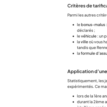
Critères de tarific
Parmi les autres critèr
le
bonus-malus
:
déclarés ;
le
véhicule
: un 
la
ville
où vous ha
tandis que Renne
la
formule d’ass
Application d’une
Statistiquement, les 
expérimentés. Ce manq
lors de la 1ère a
durant la 2ème a