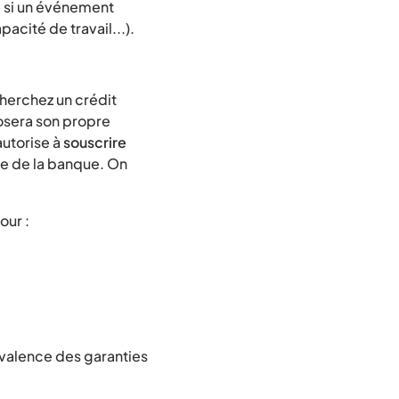
e si un événement
acité de travail...).
cherchez un crédit
osera son propre
autorise à
souscrire
ce de la banque. On
our :
ivalence des garanties