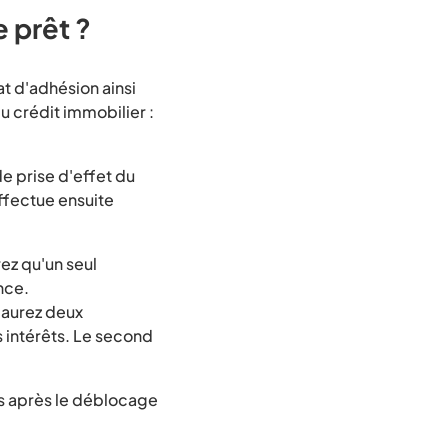
 prêt ?
at d'adhésion ainsi
du crédit immobilier :
de prise d'effet du
ffectue ensuite
ez qu'un seul
nce.
 aurez deux
 intérêts. Le second
rs après le déblocage