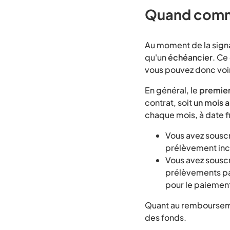
Quand comme
Au moment de la signat
qu'un
échéancier
. Ce
vous pouvez donc voi
En général, le
premie
contrat, soit
un mois a
chaque mois, à date f
Vous avez souscr
prélèvement incl
Vous avez souscr
prélèvements pa
pour le paiement
Quant au remboursemen
des fonds.