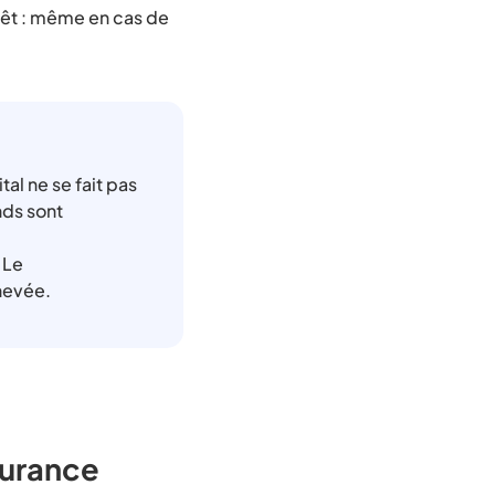
rêt : même en cas de
al ne se fait pas
nds sont
 Le
chevée.
surance