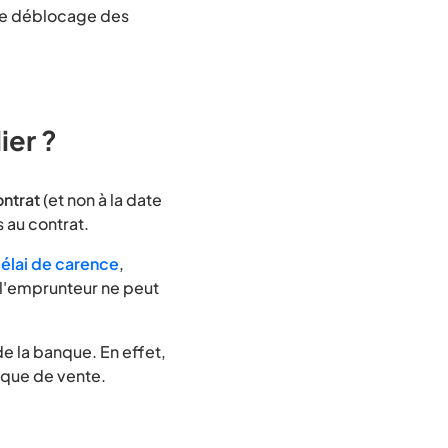
le déblocage des
er ?
ontrat
(et non à la date
 au contrat.
élai de carence
,
, l'emprunteur ne peut
e la banque. En effet,
tique de vente.