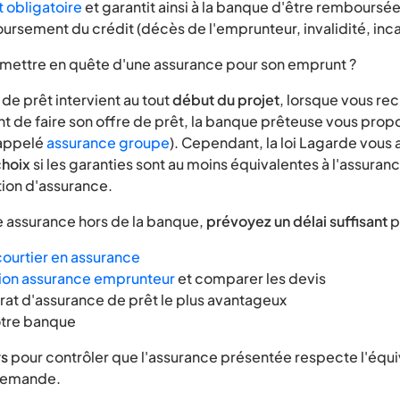
t obligatoire
et garantit ainsi à la banque d'être remboursé
ursement du crédit (décès de l'emprunteur, invalidité, incap
e mettre en quête d'une assurance pour son emprunt ?
de prêt intervient au tout
début du projet
, lorsque vous re
 de faire son offre de prêt, la banque prêteuse vous prop
(appelé
assurance groupe
). Cependant, la loi Lagarde vous 
choix
si les garanties sont au moins équivalentes à l'assuran
tion d'assurance.
e assurance hors de la banque,
prévoyez un délai suffisant
p
courtier en assurance
ion assurance emprunteur
et comparer les devis
trat d'assurance de prêt le plus avantageux
otre banque
rs
pour contrôler que l'assurance présentée respecte l'équ
 demande.